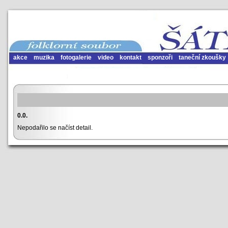
akce
muzika
fotogalerie
video
kontakt
sponzoři
taneční zkoušky
0.0.
Nepodařilo se načíst detail.