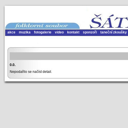
akce
muzika
fotogalerie
video
kontakt
sponzoři
taneční zkoušky
0.0.
Nepodařilo se načíst detail.