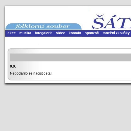
akce
muzika
fotogalerie
video
kontakt
sponzoři
taneční zkoušky
0.0.
Nepodařilo se načíst detail.