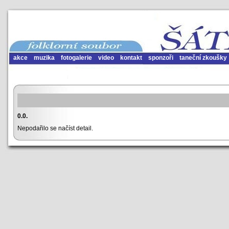
akce
muzika
fotogalerie
video
kontakt
sponzoři
taneční zkoušky
0.0.
Nepodařilo se načíst detail.